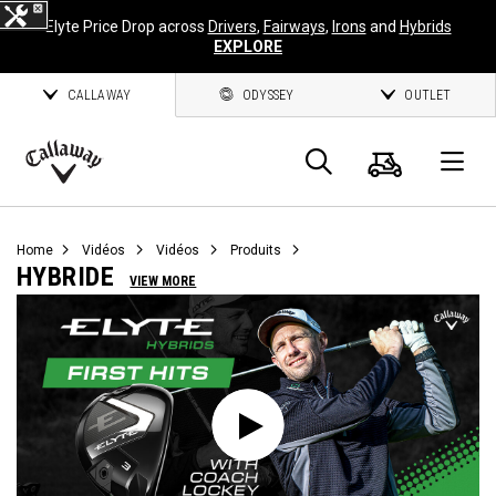
Elyte Price Drop across
Drivers
,
Fairways
,
Irons
and
Hybrids
EXPLORE
CALLAWAY
ODYSSEY
OUTLET
Panier
Recherch
O
Callaway
Golf
Home
Vidéos
Vidéos
Produits
HYBRIDE
VIEW MORE