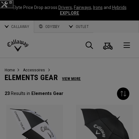
Elyte Price Drop across
Drivers
,
Fairways
,
Irons
and
Hybrids
EXPLORE
CALLAWAY
ODYSSEY
OUTLET
Panier
Recherch
O
Callaway
Golf
Home
Accessoires
ELEMENTS GEAR
VIEW MORE
23
Results in
Elements Gear