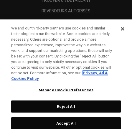
TROUVER UN DÉTAILLANT
REVENDEURS AUTORISÉS
SCAM AWARENESS
We and our third-party partners use cookies and similar
A PROPOS
technologies to run the website. Some cookies are strictly
necessary. Others are optional and provide a more
MENTIONS LÉGALES
personalized experience, improve the way our websites
work, and support our marketing operations; these will only
be set with your consent. By clicking the ‘Reject All' button
you are agreeing to only strictly necessary cookies if you
continue to visit our website. All other optional cookies will
not be set. For more information, see our
Privacy, Ad &
Cookies Policy
Manage Cookie Preferences
Reject All
©
2026
Topgolf Callaway Brands.
Accept All
All rights reserved.