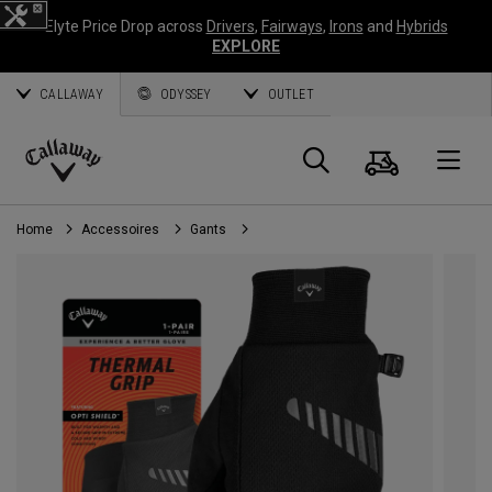
Elyte Price Drop across
Drivers
,
Fairways
,
Irons
and
Hybrids
EXPLORE
CALLAWAY
ODYSSEY
OUTLET
Panier
Recherch
O
Callaway
Golf
Home
Accessoires
Gants