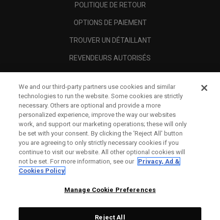
POLITIQUE DE RETOUR
OPTIONS DE PAIEMENT
TROUVER UN DÉTAILLANT
REVENDEURS AUTORISÉS
SCAM AWARENESS
We and our third-party partners use cookies and similar
A PROPOS
technologies to run the website. Some cookies are strictly
necessary. Others are optional and provide a more
MENTIONS LÉGALES
personalized experience, improve the way our websites
work, and support our marketing operations; these will only
be set with your consent. By clicking the ‘Reject All' button
you are agreeing to only strictly necessary cookies if you
continue to visit our website. All other optional cookies will
not be set. For more information, see our
Privacy, Ad &
Cookies Policy
Manage Cookie Preferences
Reject All