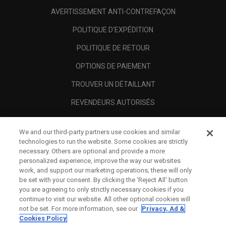
AVERTISSEMENT ANTI-CONTREFAÇON
POLITIQUE D'EXPÉDITION
POLITIQUE DE RETOUR
OPTIONS DE PAIEMENT
TROUVER UN DÉTAILLANT
REVENDEURS AUTORISÉS
SCAM AWARENESS
We and our third-party partners use cookies and similar
A PROPOS
technologies to run the website. Some cookies are strictly
necessary. Others are optional and provide a more
MENTIONS LÉGALES
personalized experience, improve the way our websites
work, and support our marketing operations; these will only
be set with your consent. By clicking the ‘Reject All' button
you are agreeing to only strictly necessary cookies if you
continue to visit our website. All other optional cookies will
not be set. For more information, see our
Privacy, Ad &
Cookies Policy