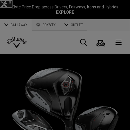
Elyte Price Drop across
Drivers
,
Fairways
,
Irons
and
Hybrids
EXPLORE
CALLAWAY
ODYSSEY
OUTLET
Panier
Recherch
O
Callaway
Golf