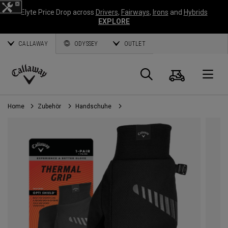
Elyte Price Drop across
Drivers
,
Fairways
,
Irons
and
Hybrids
EXPLORE
CALLAWAY
ODYSSEY
OUTLET
Warenk
Suche
O
Callaway
Golf
Home
Zubehör
Handschuhe