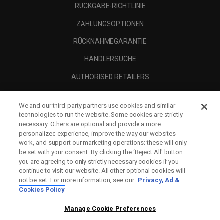
RÜCKGABE-RICHTLINIE
ZAHLUNGSOPTIONEN
RÜCKNAHMEGARANTIE
HÄNDLERSUCHE
AUTHORISED RETAILERS
SCAM AWARENESS
We and our third-party partners use cookies and similar
UNTERNEHMENSPROFIL
technologies to run the website. Some cookies are strictly
necessary. Others are optional and provide a more
RECHTLICHES-
personalized experience, improve the way our websites
work, and support our marketing operations; these will only
be set with your consent. By clicking the ‘Reject All' button
you are agreeing to only strictly necessary cookies if you
continue to visit our website. All other optional cookies will
not be set. For more information, see our
Privacy, Ad &
Cookies Policy
Manage Cookie Preferences