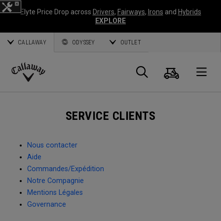
Elyte Price Drop across
Drivers
,
Fairways
,
Irons
and
Hybrids
EXPLORE
CALLAWAY
ODYSSEY
OUTLET
Panier
Recherch
O
Callaway
Golf
SERVICE CLIENTS
Nous contacter
Aide
Commandes/Expédition
Notre Compagnie
Mentions Légales
Governance