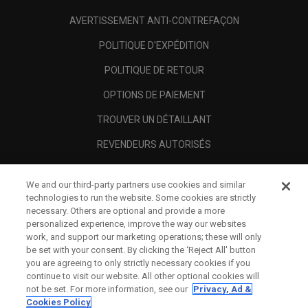
AVERTISSEMENT ANTI-CONTREFAÇON
POLITIQUE D'EXPÉDITION
POLITIQUE DE RETOUR
OPTIONS DE PAIEMENT
TROUVER UN DÉTAILLANT
REVENDEURS AUTORISÉS
SCAM AWARENESS
We and our third-party partners use cookies and similar
A PROPOS
technologies to run the website. Some cookies are strictly
necessary. Others are optional and provide a more
MENTIONS LÉGALES
personalized experience, improve the way our websites
work, and support our marketing operations; these will only
be set with your consent. By clicking the ‘Reject All' button
you are agreeing to only strictly necessary cookies if you
continue to visit our website. All other optional cookies will
not be set. For more information, see our
Privacy, Ad &
Cookies Policy