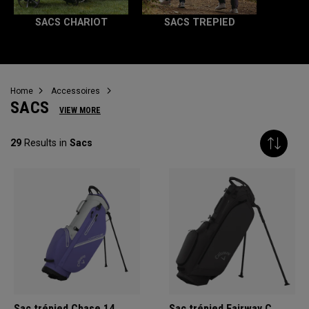
SACS CHARIOT
SACS TREPIED
Home
Accessoires
SACS
VIEW MORE
29
Results in
Sacs
Sac trépied Chase 14
Sac trépied Fairway C