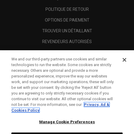
POLITIQUE DE RETOUR
OPTIONS DE PAIEMENT
TROUVER UN DÉTAILLANT
REVENDEURS AUTORISÉS
SCAM AWARENESS
We and our third-party partners use cookies and similar
A PROPOS
technologies to run the website. Some cookies are strictly
necessary. Others are optional and provide a more
MENTIONS LÉGALES
personalized experience, improve the way our websites
work, and support our marketing operations; these will only
be set with your consent. By clicking the ‘Reject All' button
you are agreeing to only strictly necessary cookies if you
continue to visit our website. All other optional cookies will
not be set. For more information, see our
Privacy, Ad &
Cookies Policy
Manage Cookie Preferences