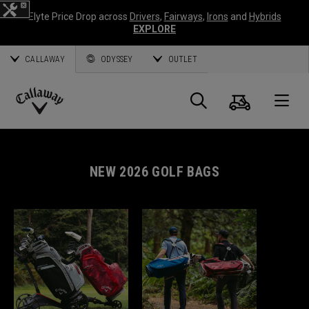
Elyte Price Drop across
Drivers
,
Fairways
,
Irons
and
Hybrids
EXPLORE
CALLAWAY
ODYSSEY
OUTLET
Panier
Recherch
O
Callaway
Golf
NEW 2026 GOLF BAGS