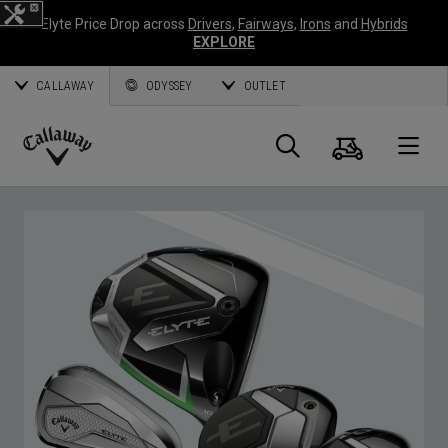
Elyte Price Drop across
Drivers
,
Fairways
,
Irons
and
Hybrids
EXPLORE
CALLAWAY
ODYSSEY
OUTLET
Panier
Recherch
O
Callaway
Golf