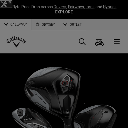
Elyte Price Drop across
Drivers
,
Fairways
,
Irons
and
Hybrids
EXPLORE
CALLAWAY
ODYSSEY
OUTLET
Panier
Recherch
O
Callaway
Golf