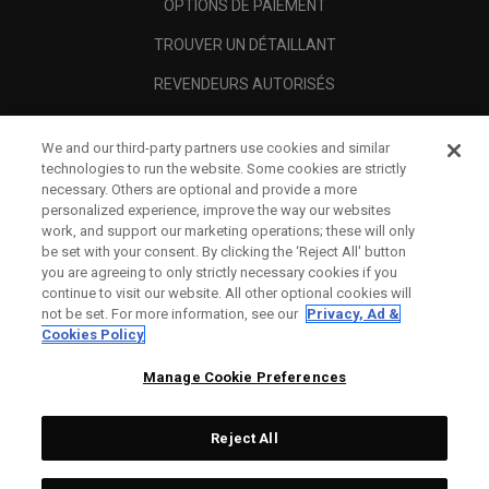
OPTIONS DE PAIEMENT
TROUVER UN DÉTAILLANT
REVENDEURS AUTORISÉS
SCAM AWARENESS
We and our third-party partners use cookies and similar
A PROPOS
technologies to run the website. Some cookies are strictly
necessary. Others are optional and provide a more
MENTIONS LÉGALES
personalized experience, improve the way our websites
work, and support our marketing operations; these will only
be set with your consent. By clicking the ‘Reject All' button
you are agreeing to only strictly necessary cookies if you
continue to visit our website. All other optional cookies will
not be set. For more information, see our
Privacy, Ad &
Cookies Policy
Manage Cookie Preferences
Reject All