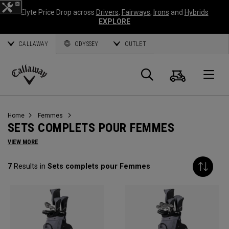
Elyte Price Drop across
Drivers
,
Fairways
,
Irons
and
Hybrids
EXPLORE
CALLAWAY
ODYSSEY
OUTLET
Panier
Recherch
O
Callaway
Golf
Home
Femmes
SETS COMPLETS POUR FEMMES
VIEW MORE
7
Results in
Sets complets pour Femmes