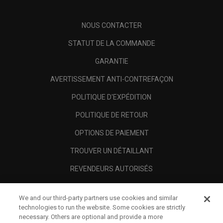
NOUS CONTACTER
STATUT DE LA COMMANDE
GARANTIE
AVERTISSEMENT ANTI-CONTREFAÇON
POLITIQUE D'EXPÉDITION
POLITIQUE DE RETOUR
OPTIONS DE PAIEMENT
TROUVER UN DÉTAILLANT
REVENDEURS AUTORISÉS
SCAM AWARENESS
We and our third-party partners use cookies and similar
A PROPOS
technologies to run the website. Some cookies are strictly
necessary. Others are optional and provide a more
MENTIONS LÉGALES