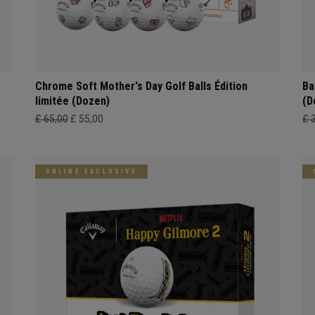
Chrome Soft Mother's Day Golf Balls Édition
Ba
limitée (Dozen)
(D
£ 65,00
£ 55,00
£ 
ONLINE EXCLUSIVE