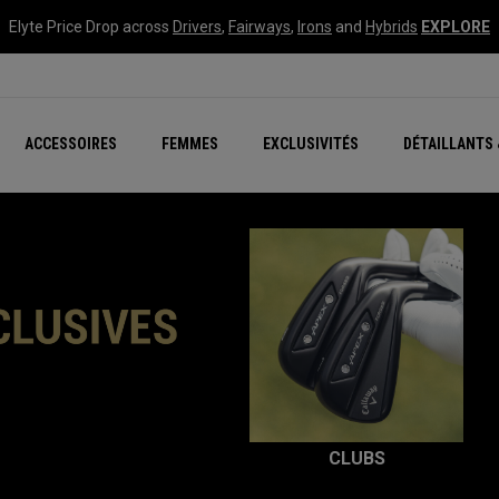
Elyte Price Drop across
Drivers
,
Fairways
,
Irons
and
Hybrids
EXPLORE
tées
ccessoires
Nouvelle série – Quan
Famille Chrome Soft
Chrome Tour : Majeur De
New - REVA Complete S
Online Selector Tools
ACCESSOIRES
FEMMES
EXCLUSIVITÉS
DÉTAILLANTS 
Exclusivités - Balles de 
Callaway Clubhouse Liv
CLUBS