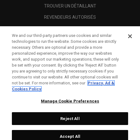
TROUVER UN DÉTAILLANT
REVENDEURS AUTORISÉS
SCAM AWARENESS
We and our third-party partners use cookies and similar
A PROPOS
technologies to run the website. Some cookies are strictly
necessary. Others are optional and provide a more
MENTIONS LÉGALES
personalized experience, improve the way our websites
work, and support our marketing operations; these will only
be set with your consent. By clicking the ‘Reject All' button
you are agreeing to only strictly necessary cookies if you
continue to visit our website. All other optional cookies will
not be set. For more information, see our
Privacy, Ad &
Cookies Policy
Manage Cookie Preferences
Reject All
©
2026
Topgolf Callaway Brands.
Accept All
All rights reserved.