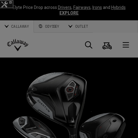
Elyte Price Drop across
Drivers
,
Fairways
,
Irons
and
Hybrids
EXPLORE
CALLAWAY
ODYSSEY
OUTLET
Panier
Recherch
O
Callaway
Golf