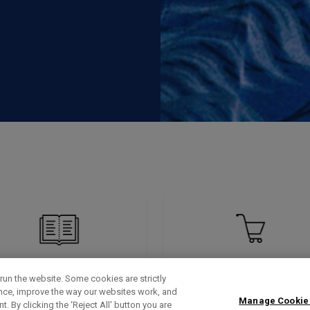
run the website. Some cookies are strictly
ence, improve the way our websites work, and
Manage Cookie
. By clicking the ‘Reject All' button you are