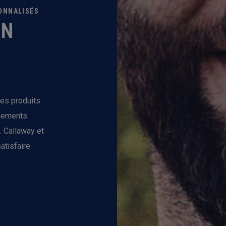
SONNALISÉS
ON
les produits
ènements
. Callaway et
atisfaire.