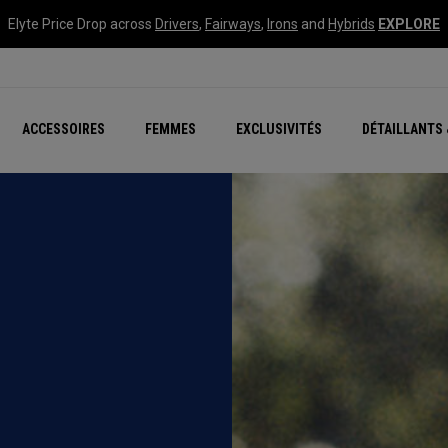
Elyte Price Drop across
Drivers
,
Fairways
,
Irons
and
Hybrids
EXPLORE
tées
ccessoires
Nouvelle série – Quan
Famille Chrome Soft
Chrome Tour : Majeur De
New - REVA Complete S
Online Selector Tools
ACCESSOIRES
FEMMES
EXCLUSIVITÉS
DÉTAILLANTS 
Exclusivités - Balles de 
Callaway Clubhouse Liv