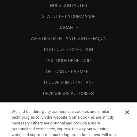
NOUS CONTACTER
STATUT DE LA COMMANDE
GARANTIE
AVERTISSEMENT ANTI-CONTREFAÇON
POLITIQUE D'EXPÉDITION
POLITIQUE DE RETOUR
OPTIONS DE PAIEMENT
TROUVER UN DÉTAILLANT
REVENDEURS AUTORISÉS
SCAM AWARENESS
We and our third-party partners use cookies and similar
A PROPOS
technologies to run the website. Some cookies are strictly
necessary. Others are optional and provide a more
MENTIONS LÉGALES
personalized experience, improve the way our websites
work, and support our marketing operations; these will only