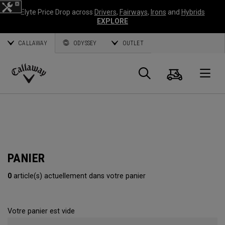
Elyte Price Drop across
Drivers
,
Fairways
,
Irons
and
Hybrids
EXPLORE
CALLAWAY
ODYSSEY
OUTLET
Panier
Recherch
O
Callaway
Golf
PANIER
0
article(s) actuellement dans votre panier
Votre panier est vide