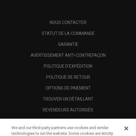
NOUS CONTACTER
STATUT DE LA COMMANDE
GARANTIE
AVERTISSEMENT ANTI-CONTREFAÇON
POLITIQUE D'EXPÉDITION
POLITIQUE DE RETOUR
OPTIONS DE PAIEMENT
TROUVER UN DÉTAILLANT
REVENDEURS AUTORISÉS
SCAM AWARENESS
We and our third-party partners use cookies and similar
A PROPOS
technologies to run the website. Some cookies are strictly