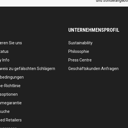
und Sonderangebo
UNTERNEHMENSPROFIL
eren Sie uns
Sustainability
tatus
Philosophie
 Info
Press Centre
weis zu gefälschten Schlägern
Geschäftskunden Anfragen
bedingungen
-Richtlinie
soptionen
megarantie
suche
ed Retailers