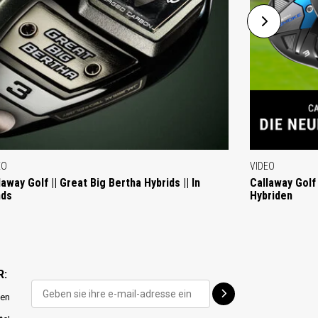
EO
VIDEO
laway Golf || Great Big Bertha Hybrids || In
Callaway Golf
nds
Hybriden
R:
ten