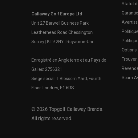
Statut 
Garanti
Callaway Golf Europe Ltd
Avertis
Unit 27 Barwell Business Park
Politiqu
Leatherhead Road Chessington
Politiqu
Surrey | KT9 2NY | Royaume-Uni
Options
Trouver 
Enregistré en Angleterre et au Pays de
Revende
Galles: 2756321
Scam A
Siège social: 1 Blossom Yard, Fourth
Floor, Londres, E1 6RS
©
2026
Topgolf Callaway Brands.
All rights reserved.