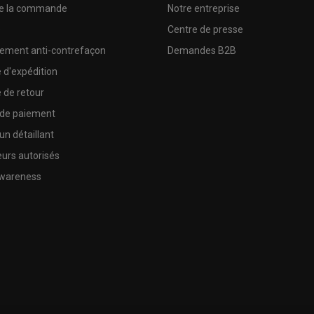
de la commande
Notre entreprise
e
Centre de presse
sement anti-contrefaçon
Demandes B2B
e d'expédition
e de retour
 de paiement
un détaillant
urs autorisés
wareness