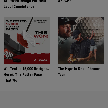
Ai-Driven Design For Next
WEDGE?
Level Consistency
We Tested 15,000 Designs…
The Hype Is Real: Chrome
Here’s The Putter Face
Tour
That Won!