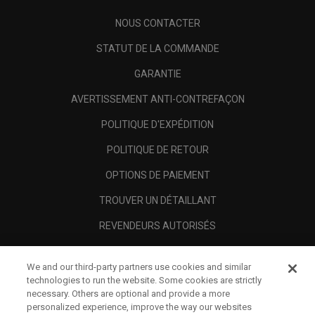
NOUS CONTACTER
STATUT DE LA COMMANDE
GARANTIE
AVERTISSEMENT ANTI-CONTREFAÇON
POLITIQUE D'EXPÉDITION
POLITIQUE DE RETOUR
OPTIONS DE PAIEMENT
TROUVER UN DÉTAILLANT
REVENDEURS AUTORISÉS
SCAM AWARENESS
We and our third-party partners use cookies and similar
A PROPOS
technologies to run the website. Some cookies are strictly
necessary. Others are optional and provide a more
MENTIONS LÉGALES
personalized experience, improve the way our websites