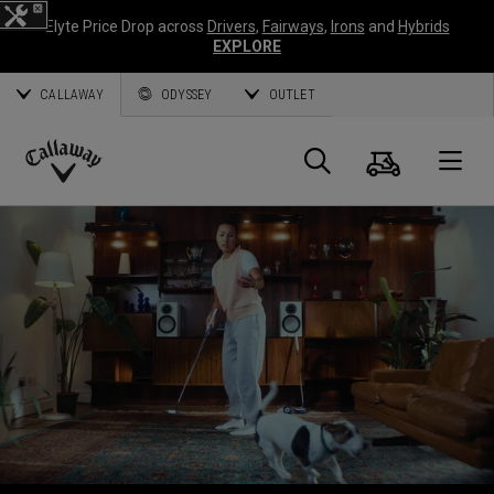
Elyte Price Drop across
Drivers
,
Fairways
,
Irons
and
Hybrids
EXPLORE
CALLAWAY
ODYSSEY
OUTLET
Panier
Recherch
O
Callaway
Golf