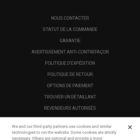
NOUS CONTACTER
STATUT DE LA COMMANDE
GARANTIE
AVERTISSEMENT ANTI-CONTREFAÇON
POLITIQUE D'EXPÉDITION
POLITIQUE DE RETOUR
OPTIONS DE PAIEMENT
TROUVER UN DÉTAILLANT
REVENDEURS AUTORISÉS
SCAM AWARENESS
We and our third-party partners use cookies and similar
A PROPOS
technologies to run the website. Some cookies are strictly
necessary. Others are optional and provide a more