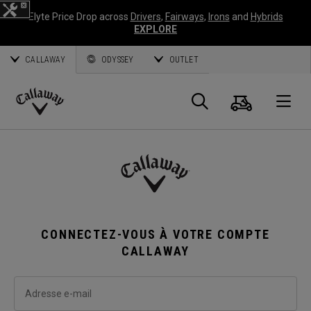
Elyte Price Drop across
Drivers
,
Fairways
,
Irons
and
Hybrids
EXPLORE
CALLAWAY
ODYSSEY
OUTLET
Panier
Recherch
O
Callaway
Golf
CONNECTEZ-VOUS À VOTRE COMPTE
CALLAWAY
Adresse e-mail