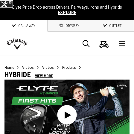
Elyte Price Drop across
Drivers
,
Fairways
,
Irons
and
Hybrids
EXPLORE
CALLAWAY
ODYSSEY
OUTLET
Panier
Recherch
O
Callaway
Golf
Home
Vidéos
Vidéos
Produits
HYBRIDE
VIEW MORE