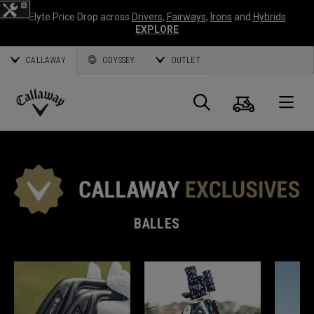
Elyte Price Drop across
Drivers
,
Fairways
,
Irons
and
Hybrids
EXPLORE
CALLAWAY
ODYSSEY
OUTLET
Panier
Recherch
O
Callaway
Golf
BALLES