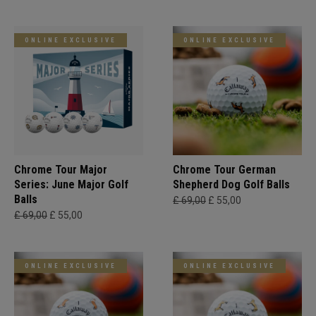
ONLINE EXCLUSIVE
ONLINE EXCLUSIVE
Chrome Tour Major
Chrome Tour German
Series: June Major Golf
Shepherd Dog Golf Balls
Balls
£ 69,00
£ 55,00
£ 69,00
£ 55,00
ONLINE EXCLUSIVE
ONLINE EXCLUSIVE