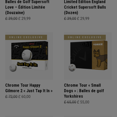
Balles de Golf Supersoft
Limited Edition England
Love – Édition Limitée
Cricket Supersoft Balls
(Douzaine)
(Dozen)
£ 39,00
£ 29,99
£ 39,00
£ 29,99
ONLINE EXCLUSIVE
ONLINE EXCLUSIVE
Chrome Tour Happy
Chrome Tour « Small
Gilmore 2 « Just Tap It In »
Dogs » : Balles de golf
Yorkshires
£ 72,00
£ 60,00
£ 65,00
£ 55,00