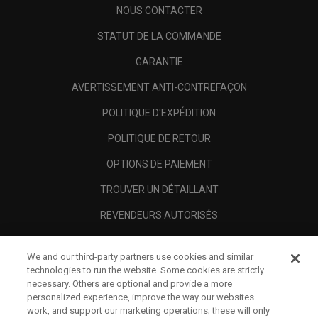
NOUS CONTACTER
STATUT DE LA COMMANDE
GARANTIE
AVERTISSEMENT ANTI-CONTREFAÇON
POLITIQUE D'EXPÉDITION
POLITIQUE DE RETOUR
OPTIONS DE PAIEMENT
TROUVER UN DÉTAILLANT
REVENDEURS AUTORISÉS
SCAM AWARENESS
We and our third-party partners use cookies and similar
A PROPOS
technologies to run the website. Some cookies are strictly
necessary. Others are optional and provide a more
MENTIONS LÉGALES
personalized experience, improve the way our websites
work, and support our marketing operations; these will only