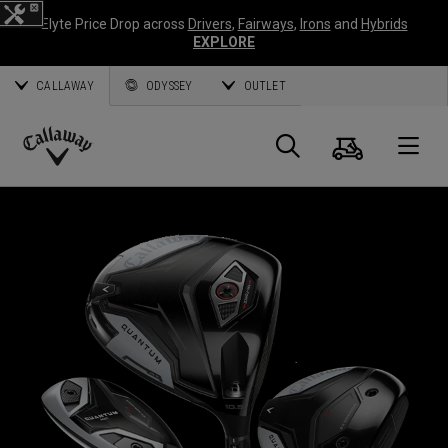
Elyte Price Drop across
Drivers
,
Fairways
,
Irons
and
Hybrids
EXPLORE
CALLAWAY
ODYSSEY
OUTLET
Panier
Recherch
O
Callaway
Golf