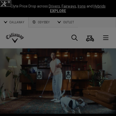
Elyte Price Drop across
Drivers
,
Fairways
,
Irons
and
Hybrids
EXPLORE
CALLAWAY
ODYSSEY
OUTLET
Panier
Recherch
O
Callaway
Golf