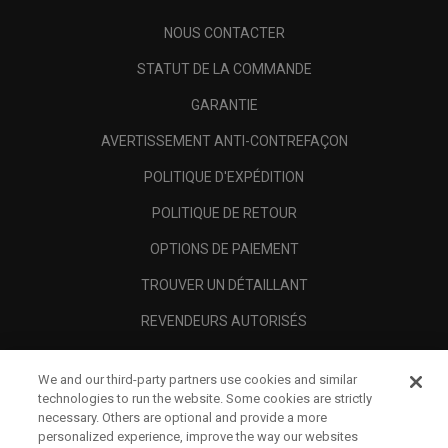
NOUS CONTACTER
STATUT DE LA COMMANDE
GARANTIE
AVERTISSEMENT ANTI-CONTREFAÇON
POLITIQUE D'EXPÉDITION
POLITIQUE DE RETOUR
OPTIONS DE PAIEMENT
TROUVER UN DÉTAILLANT
REVENDEURS AUTORISÉS
SCAM AWARENESS
We and our third-party partners use cookies and similar
A PROPOS
technologies to run the website. Some cookies are strictly
necessary. Others are optional and provide a more
MENTIONS LÉGALES
personalized experience, improve the way our websites