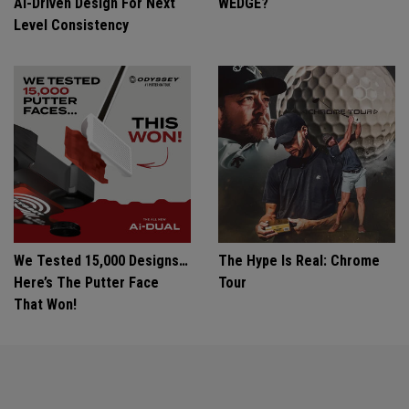
Ai-Driven Design For Next
WEDGE?
Level Consistency
We Tested 15,000 Designs…
The Hype Is Real: Chrome
Here’s The Putter Face
Tour
That Won!