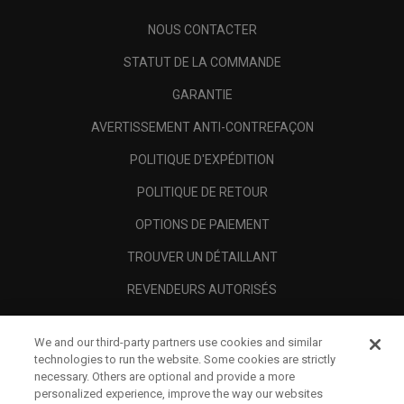
NOUS CONTACTER
STATUT DE LA COMMANDE
GARANTIE
AVERTISSEMENT ANTI-CONTREFAÇON
POLITIQUE D'EXPÉDITION
POLITIQUE DE RETOUR
OPTIONS DE PAIEMENT
TROUVER UN DÉTAILLANT
REVENDEURS AUTORISÉS
SCAM AWARENESS
We and our third-party partners use cookies and similar
A PROPOS
technologies to run the website. Some cookies are strictly
necessary. Others are optional and provide a more
MENTIONS LÉGALES
personalized experience, improve the way our websites