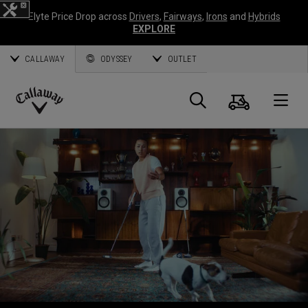
Elyte Price Drop across
Drivers
,
Fairways
,
Irons
and
Hybrids
EXPLORE
CALLAWAY
ODYSSEY
OUTLET
Panier
Recherch
O
Callaway
Golf