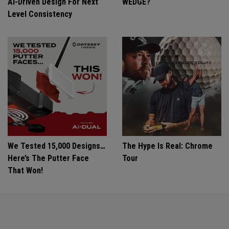
Ai-Driven Design For Next
WEDGE?
Level Consistency
We Tested 15,000 Designs…
The Hype Is Real: Chrome
Here’s The Putter Face
Tour
That Won!