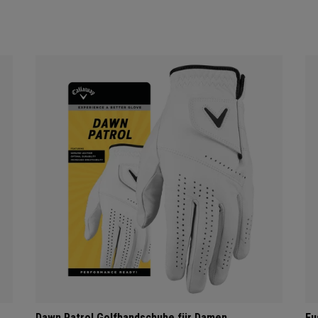
Dawn Patrol Golfhandschuhe für Damen
Fu