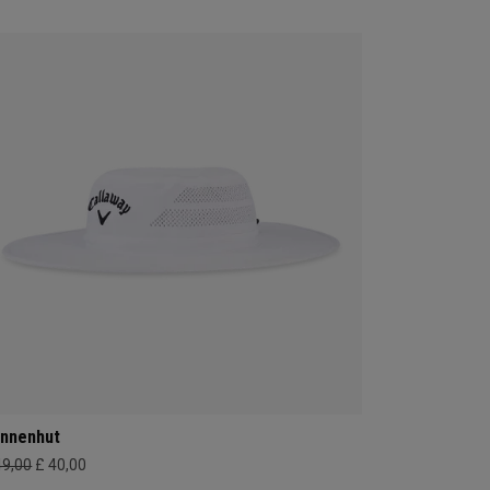
nnenhut
49,00
£ 40,00