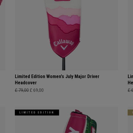
Limited Edition Women's July Major Driver
Li
Headcover
He
£ 79,00
£ 69,00
£ 
LIMITED EDITION