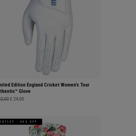
mited Edition England Cricket Women's Tour
thentic™ Glove
32,00
£ 24,00
OUTLET - 40% OFF