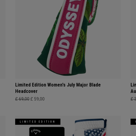
Limited Edition Women's July Major Blade
Li
Headcover
Au
£ 69,00
£ 59,00
£ 
LIMITED EDITION