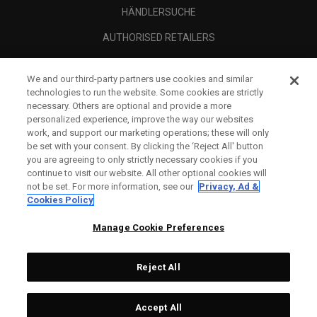
HÄNDLERSUCHE
AUTHORISED RETAILERS
SCAM AWARENESS
We and our third-party partners use cookies and similar
UNTERNEHMENSPROFIL
technologies to run the website. Some cookies are strictly
necessary. Others are optional and provide a more
RECHTLICHES-
personalized experience, improve the way our websites
work, and support our marketing operations; these will only
be set with your consent. By clicking the ‘Reject All' button
you are agreeing to only strictly necessary cookies if you
continue to visit our website. All other optional cookies will
not be set. For more information, see our
Privacy, Ad &
Cookies Policy
Manage Cookie Preferences
Reject All
©
2026
Topgolf Callaway Brands.
Accept All
All rights reserved.