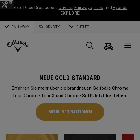
Elyte Price Drop across
Drivers
,
Fairways
,
Irons
and
Hybrids
EXPLORE
CALLAWAY
ODYSSEY
OUTLET
Warenk
Suche
O
Callaway
Golf
NEUE GOLD-STANDARD
Erfahren Sie mehr über die brandneuen Golfbälle Chrome
Tour, Chrome Tour X und Chrome Soft!
Jetzt bestellen.
MEHR INFORMATIONEN