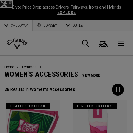
Elyte Price Drop across
Drivers
,
Fairways
,
Irons
and
Hybrids
EXPLORE
CALLAWAY
ODYSSEY
OUTLET
Panier
Recherch
O
Callaway
Golf
Home
Femmes
WOMEN'S ACCESSORIES
VIEW MORE
28
Results in
Women's Accessories
LIMITED EDITION
LIMITED EDITION