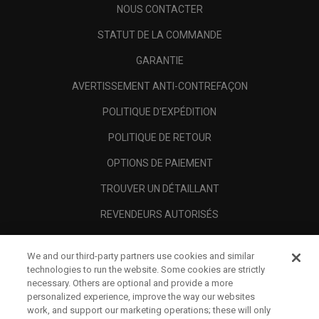
NOUS CONTACTER
STATUT DE LA COMMANDE
GARANTIE
AVERTISSEMENT ANTI-CONTREFAÇON
POLITIQUE D'EXPÉDITION
POLITIQUE DE RETOUR
OPTIONS DE PAIEMENT
TROUVER UN DÉTAILLANT
REVENDEURS AUTORISÉS
SCAM AWARENESS
We and our third-party partners use cookies and similar
A PROPOS
technologies to run the website. Some cookies are strictly
necessary. Others are optional and provide a more
MENTIONS LÉGALES
personalized experience, improve the way our websites
work, and support our marketing operations; these will only