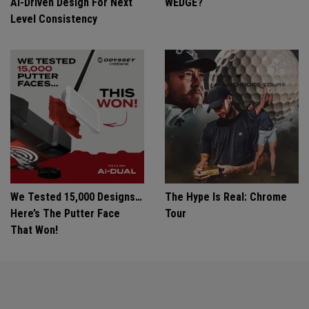
Ai-Driven Design For Next
WEDGE?
Level Consistency
We Tested 15,000 Designs…
The Hype Is Real: Chrome
Here’s The Putter Face
Tour
That Won!