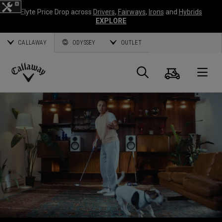
Elyte Price Drop across
Drivers
,
Fairways
,
Irons
and
Hybrids
EXPLORE
CALLAWAY
ODYSSEY
OUTLET
Panier
Recherch
O
Callaway
Golf