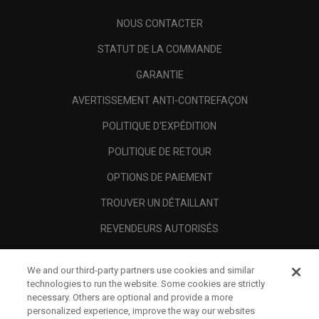
NOUS CONTACTER
STATUT DE LA COMMANDE
GARANTIE
AVERTISSEMENT ANTI-CONTREFAÇON
POLITIQUE D'EXPÉDITION
POLITIQUE DE RETOUR
OPTIONS DE PAIEMENT
TROUVER UN DÉTAILLANT
REVENDEURS AUTORISÉS
SCAM AWARENESS
We and our third-party partners use cookies and similar
A PROPOS
technologies to run the website. Some cookies are strictly
necessary. Others are optional and provide a more
MENTIONS LÉGALES
personalized experience, improve the way our websites