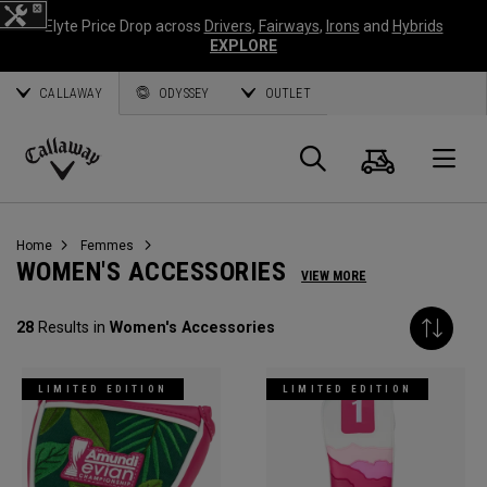
Elyte Price Drop across
Drivers
,
Fairways
,
Irons
and
Hybrids
EXPLORE
CALLAWAY
ODYSSEY
OUTLET
Panier
Recherch
O
Callaway
Golf
Home
Femmes
WOMEN'S ACCESSORIES
VIEW MORE
28
Results in
Women's Accessories
LIMITED EDITION
LIMITED EDITION