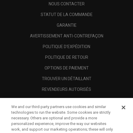
NOUS CONTACTER
STATUT DE LA COMMANDE
GARANTIE
AVERTISSEMENT ANTI-CONTREFAÇON
POLITIQUE D'EXPÉDITION
POLITIQUE DE RETOUR
OPTIONS DE PAIEMENT
TROUVER UN DÉTAILLANT
REVENDEURS AUTORISÉS
SCAM AWARENESS
We and our third-party partners use cookies and similar
A PROPOS
technologies to run the website. Some cookies are strictly
necessary. Others are optional and provide a more
MENTIONS LÉGALES
personalized experience, improve the way our websites
work, and support our marketing operations; these will only