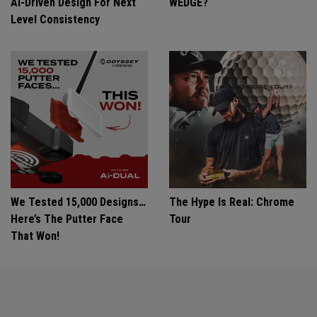
Ai-Driven Design For Next
WEDGE?
Level Consistency
We Tested 15,000 Designs…
The Hype Is Real: Chrome
Here’s The Putter Face
Tour
That Won!