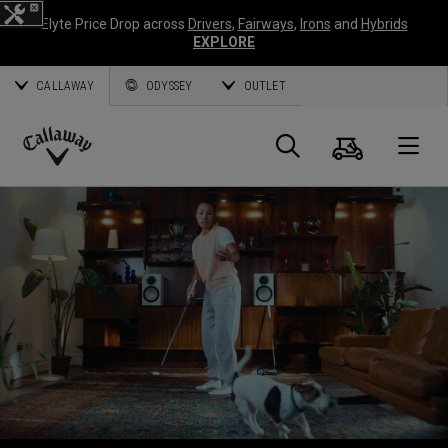
Elyte Price Drop across
Drivers
,
Fairways
,
Irons
and
Hybrids
EXPLORE
CALLAWAY
ODYSSEY
OUTLET
Panier
Recherch
O
Callaway
Golf