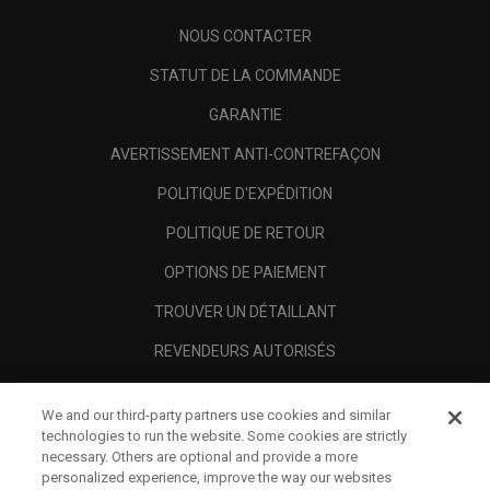
NOUS CONTACTER
STATUT DE LA COMMANDE
GARANTIE
AVERTISSEMENT ANTI-CONTREFAÇON
POLITIQUE D'EXPÉDITION
POLITIQUE DE RETOUR
OPTIONS DE PAIEMENT
TROUVER UN DÉTAILLANT
REVENDEURS AUTORISÉS
SCAM AWARENESS
We and our third-party partners use cookies and similar
A PROPOS
technologies to run the website. Some cookies are strictly
necessary. Others are optional and provide a more
MENTIONS LÉGALES
personalized experience, improve the way our websites