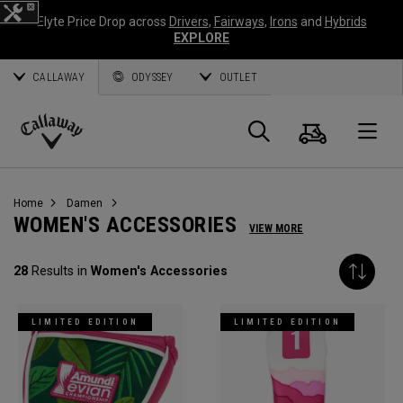
Elyte Price Drop across
Drivers
,
Fairways
,
Irons
and
Hybrids
EXPLORE
CALLAWAY
ODYSSEY
OUTLET
Warenk
Suche
O
Callaway
Golf
Home
Damen
WOMEN'S ACCESSORIES
VIEW MORE
28
Results in
Women's Accessories
LIMITED EDITION
LIMITED EDITION