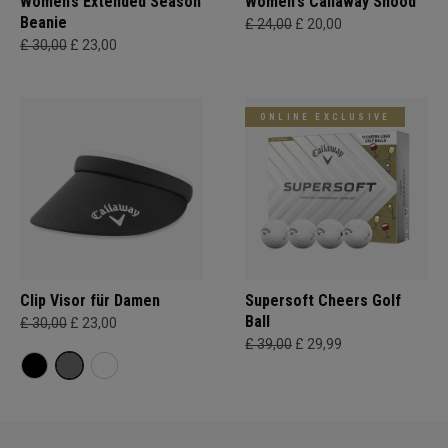
Women’s Extended Season
Women's Callaway Snood
Beanie
£ 24,00
£ 20,00
£ 30,00
£ 23,00
ONLINE EXCLUSIVE
Clip Visor für Damen
Supersoft Cheers Golf
Ball
£ 30,00
£ 23,00
£ 39,00
£ 29,99