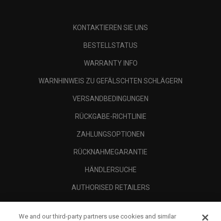
KONTAKTIEREN SIE UNS
BESTELLSTATUS
WARRANTY INFO
WARNHINWEIS ZU GEFÄLSCHTEN SCHLÄGERN
VERSANDBEDINGUNGEN
RÜCKGABE-RICHTLINIE
ZAHLUNGSOPTIONEN
RÜCKNAHMEGARANTIE
HÄNDLERSUCHE
AUTHORISED RETAILERS
SCAM AWARENESS
We and our third-party partners use cookies and similar