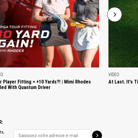
EO
VIDEO
r Player Fitting = +10 Yards?! | Mimi Rhodes
At Last. It's 
lled With Quantum Driver
R:
ts,