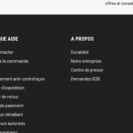
offres et conseil
UE AIDE
A PROPOS
ntacter
Durabilité
de la commande
Notre entreprise
e
Centre de presse
sement anti-contrefaçon
Demandes B2B
e d'expédition
e de retour
 de paiement
un détaillant
urs autorisés
wareness