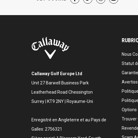
RUBRIQ
Nous Co
Statut 
Garanti
Callaway Golf Europe Ltd
Avertis
Unit 27 Barwell Business Park
Politiqu
Leatherhead Road Chessington
Politiqu
Surrey | KT9 2NY | Royaume-Uni
Options
Trouver 
Enregistré en Angleterre et au Pays de
Revende
Galles: 2756321
Scam A