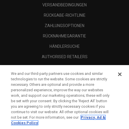
VERSANDBEDINGUNGEN
RÜCKGABE-RICHTLINIE
ZAHLUNGSOPTIONEN
RÜCKNAHMEGARANTIE
HÄNDLERSUCHE
AUTHORISED RETAILERS
SCAM AWARENESS
We and our third-party partners use cookies and similar
UNTERNEHMENSPROFIL
technologies to run the website. Some cookies are strictly
necessary. Others are optional and provide a more
RECHTLICHES-
personalized experience, improve the way our websites
work, and support our marketing operations; these will only
be set with your consent. By clicking the ‘Reject All' button
you are agreeing to only strictly necessary cookies if you
continue to visit our website. All other optional cookies will
not be set. For more information, see our
Privacy, Ad &
Cookies Policy