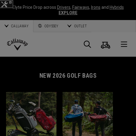
Elyte Price Drop across
Drivers
,
Fairways
,
Irons
and
Hybrids
EXPLORE
CALLAWAY
ODYSSEY
OUTLET
Warenk
Suche
O
Callaway
Golf
NEW 2026 GOLF BAGS