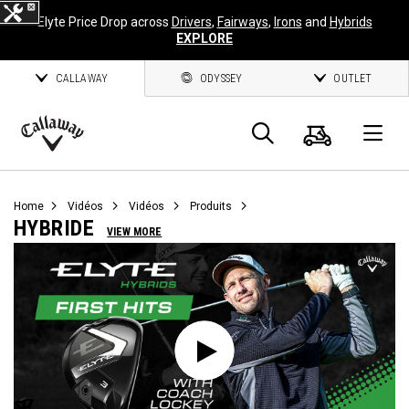
Elyte Price Drop across
Drivers
,
Fairways
,
Irons
and
Hybrids
EXPLORE
CALLAWAY
ODYSSEY
OUTLET
Panier
Recherch
O
Callaway
Golf
Home
Vidéos
Vidéos
Produits
HYBRIDE
VIEW MORE