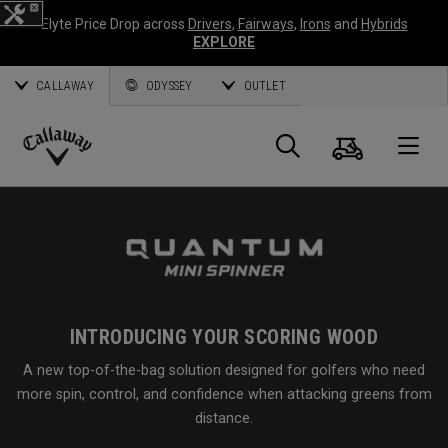
Elyte Price Drop across
Drivers
,
Fairways
,
Irons
and
Hybrids
EXPLORE
CALLAWAY
ODYSSEY
OUTLET
Panier
Recherch
O
Callaway
Golf
INTRODUCING YOUR SCORING WOOD
A new top-of-the-bag solution designed for golfers who need
more spin, control, and confidence when attacking greens from
distance.