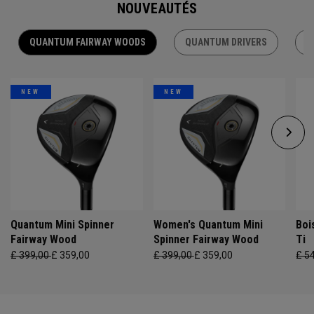
NOUVEAUTÉS
QUANTUM FAIRWAY WOODS
QUANTUM DRIVERS
Q
NEW
NEW
Quantum Mini Spinner
Women's Quantum Mini
Boi
Fairway Wood
Spinner Fairway Wood
Ti
£ 399,00
£ 359,00
£ 399,00
£ 359,00
£ 5