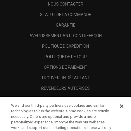
NOUS CONTACTER
STATUT DE LA COMMANDE
GARANTIE
AVERTISSEMENT ANTI-CONTREFAÇON
POLITIQUE D'EXPÉDITION
POLITIQUE DE RETOUR
OPTIONS DE PAIEMENT
TROUVER UN DÉTAILLANT
REVENDEURS AUTORISÉS
SCAM AWARENESS
We and our third-party partners use cookies and similar
A PROPOS
technologies to run the website. Some cookies are strictly
necessary. Others are optional and provide a more
MENTIONS LÉGALES
personalized experience, improve the way our websites
work, and support our marketing operations; these will only