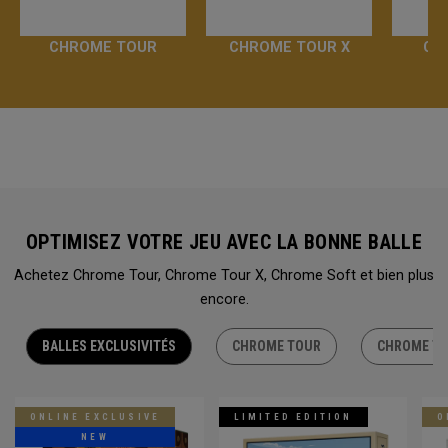
CHROME TOUR
CHROME TOUR X
CH
OPTIMISEZ VOTRE JEU AVEC LA BONNE BALLE
Achetez Chrome Tour, Chrome Tour X, Chrome Soft et bien plus
encore.
BALLES EXCLUSIVITÉS
CHROME TOUR
CHROME TO
ONLINE EXCLUSIVE
LIMITED EDITION
O
NEW