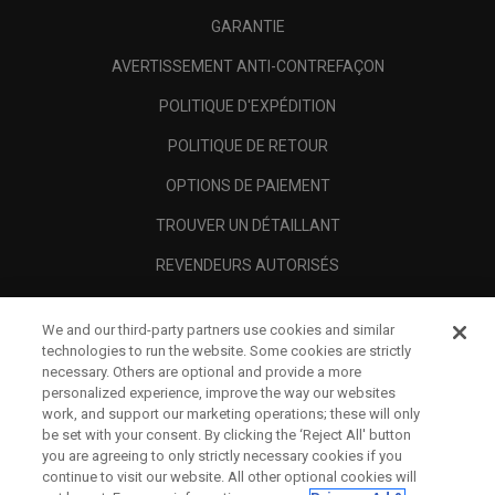
GARANTIE
AVERTISSEMENT ANTI-CONTREFAÇON
POLITIQUE D'EXPÉDITION
POLITIQUE DE RETOUR
OPTIONS DE PAIEMENT
TROUVER UN DÉTAILLANT
REVENDEURS AUTORISÉS
SCAM AWARENESS
We and our third-party partners use cookies and similar
A PROPOS
technologies to run the website. Some cookies are strictly
necessary. Others are optional and provide a more
MENTIONS LÉGALES
personalized experience, improve the way our websites
work, and support our marketing operations; these will only
be set with your consent. By clicking the ‘Reject All' button
you are agreeing to only strictly necessary cookies if you
continue to visit our website. All other optional cookies will