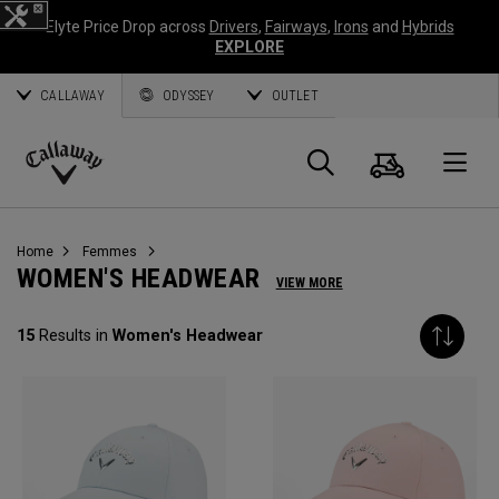
Elyte Price Drop across
Drivers
,
Fairways
,
Irons
and
Hybrids
EXPLORE
CALLAWAY
ODYSSEY
OUTLET
Panier
Recherch
O
Callaway
Golf
Home
Femmes
WOMEN'S HEADWEAR
VIEW MORE
15
Results in
Women's Headwear