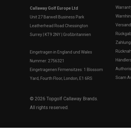
Warranty
Callaway Golf Europe Ltd
Warnhin
Unit 27 Barwell Business Park
Versand
Leatherhead Road Chessington
Rückgabe
Surrey | KT9 2NY | Großbritannien
Zahlung
Rücknah
Eingetragen in England und Wales
Händler
Nummer: 2756321
Authoris
Eingetragenen Firmensitzes: 1 Blossom
Scam A
Yard, Fourth Floor, London, E1 6RS
©
2026
Topgolf Callaway Brands.
All rights reserved.