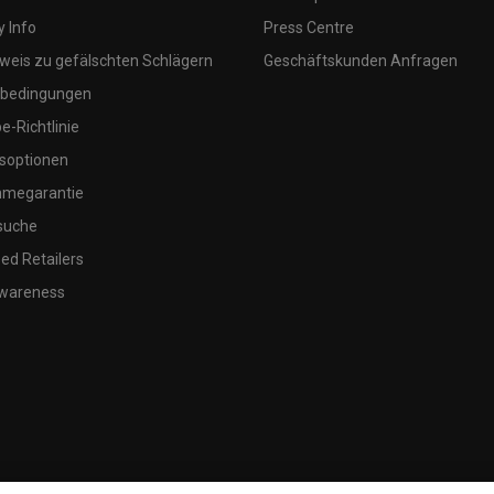
 Info
Press Centre
weis zu gefälschten Schlägern
Geschäftskunden Anfragen
bedingungen
-Richtlinie
soptionen
megarantie
suche
ed Retailers
wareness