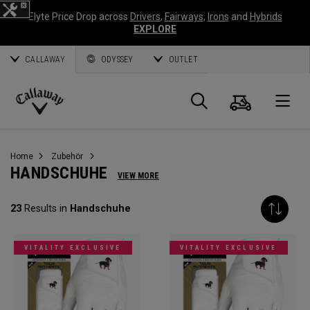
Elyte Price Drop across
Drivers
,
Fairways
,
Irons
and
Hybrids
EXPLORE
CALLAWAY
ODYSSEY
OUTLET
Warenk
Suche
O
Callaway
Golf
Home
Zubehör
HANDSCHUHE
VIEW MORE
23
Results in
Handschuhe
VITALITY EXCLUSIVE
VITALITY EXCLUSIVE