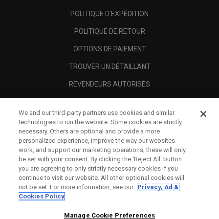
POLITIQUE D'EXPÉDITION
POLITIQUE DE RETOUR
OPTIONS DE PAIEMENT
TROUVER UN DÉTAILLANT
REVENDEURS AUTORISÉS
SCAM AWARENESS
We and our third-party partners use cookies and similar
A PROPOS
technologies to run the website. Some cookies are strictly
necessary. Others are optional and provide a more
MENTIONS LÉGALES
personalized experience, improve the way our websites
work, and support our marketing operations; these will only
be set with your consent. By clicking the ‘Reject All' button
you are agreeing to only strictly necessary cookies if you
continue to visit our website. All other optional cookies will
not be set. For more information, see our
Privacy, Ad &
Cookies Policy
Manage Cookie Preferences