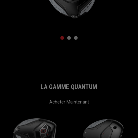
1
2
3
LA GAMME QUANTUM
Acheter Maintenant