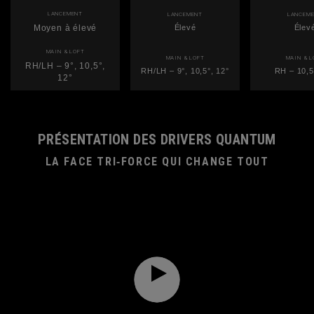
LANCEMENT
LANCEMENT
LANCEM
Moyen à élevé
Élevé
Élev
MAIN & LOFT
MAIN & LOFT
MAIN & L
RH/LH – 9°, 10,5°,
RH/LH – 9°, 10,5°, 12°
RH – 10,5
12°
PRÉSENTATION DES DRIVERS QUANTUM
LA FACE TRI‑FORCE QUI CHANGE TOUT