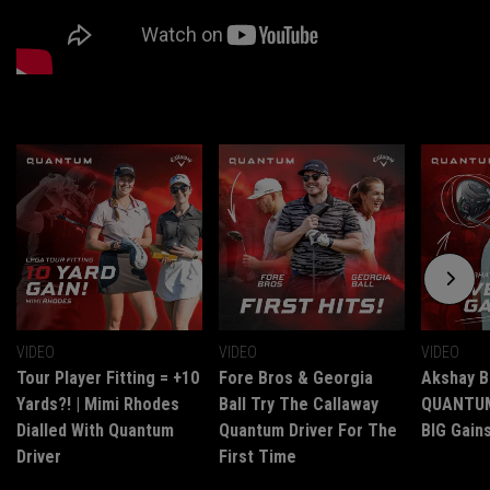
VIDEO
VIDEO
VIDEO
Tour Player Fitting = +10
Fore Bros & Georgia
Akshay B
Yards?! | Mimi Rhodes
Ball Try The Callaway
QUANTUM 
Dialled With Quantum
Quantum Driver For The
BIG Gains
Driver
First Time