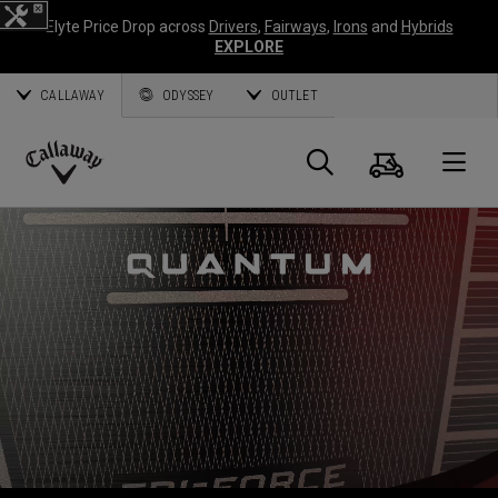
Elyte Price Drop across
Drivers
,
Fairways
,
Irons
and
Hybrids
EXPLORE
CALLAWAY
ODYSSEY
OUTLET
Panier
Recherch
O
Callaway
Golf