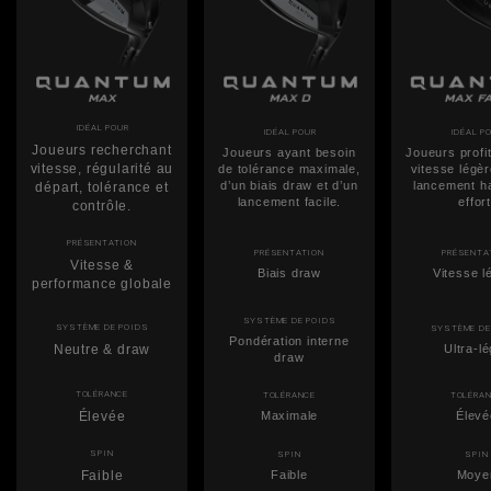
IDÉAL POUR
IDÉAL POUR
IDÉAL P
Joueurs recherchant
Joueurs ayant besoin
Joueurs profi
vitesse, régularité au
de tolérance maximale,
vitesse légèr
d’un biais draw et d’un
lancement h
départ, tolérance et
lancement facile.
effort
contrôle.
PRÉSENTATION
PRÉSENTATION
PRÉSENTA
Vitesse &
Biais draw
Vitesse l
performance globale
SYSTÈME DE POIDS
SYSTÈME DE POIDS
SYSTÈME DE
Pondération interne
Neutre & draw
Ultra-l
draw
TOLÉRANCE
TOLÉRANCE
TOLÉRA
Élevée
Maximale
Élevé
SPIN
SPIN
SPIN
Faible
Faible
Moye