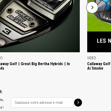
EO
VIDEO
laway Golf || Great Big Bertha Hybrids || In
Callaway Golf
nds
Ai Smoke
R:
ts,
s !