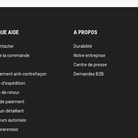
UE AIDE
A PROPOS
ntacter
Durabilité
de la commande
Notre entreprise
e
Centre de presse
sement anti-contrefaçon
Demandes B2B
e d'expédition
e de retour
 de paiement
un détaillant
urs autorisés
wareness