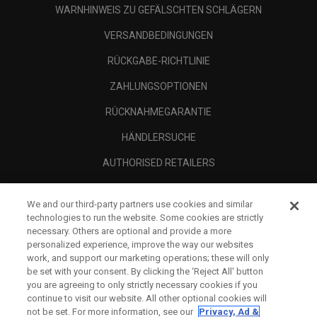
WARNHINWEIS ZU GEFÄLSCHTEN SCHLÄGERN
VERSANDBEDINGUNGEN
RÜCKGABE-RICHTLINIE
ZAHLUNGSOPTIONEN
RÜCKNAHMEGARANTIE
HÄNDLERSUCHE
AUTHORISED RETAILERS
SCAM AWARENESS
We and our third-party partners use cookies and similar
UNTERNEHMENSPROFIL
technologies to run the website. Some cookies are strictly
necessary. Others are optional and provide a more
RECHTLICHES-
personalized experience, improve the way our websites
work, and support our marketing operations; these will only
be set with your consent. By clicking the ‘Reject All' button
you are agreeing to only strictly necessary cookies if you
continue to visit our website. All other optional cookies will
not be set. For more information, see our
Privacy, Ad &