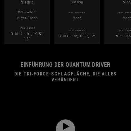
Niedrig
Niedrig
Mitte
ABFLUGWINKEL
ABFLUGWINKEL
ABFLUGWI
Mittel–Hoch
Hoch
Hoc
HAND & LOFT
HAND & LOFT
HAND & L
RH/LH – 9°, 10,5°,
RH/LH – 9°, 10,5°, 12°
RH – 10,5
12°
EINFÜHRUNG DER QUANTUM DRIVER
DIE TRI‑FORCE-SCHLAGFLÄCHE, DIE ALLES
VERÄNDERT