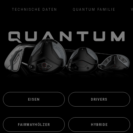
TECHNISCHE DATEN
QUANTUM FAMILIE
EISEN
DRIVERS
FAIRWAYHÖLZER
HYBRIDE