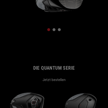
1
2
3
DIE QUANTUM SERIE
Jetzt bestellen