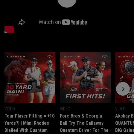
VIDEO
VIDEO
VIDEO
Tour Player Fitting = +10
Fore Bros & Georgia
Akshay B
Yards?! | Mimi Rhodes
Ball Try The Callaway
QUANTUM 
Dialled With Quantum
Quantum Driver For The
BIG Gains