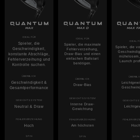
IDEAL FÜR
IDEAL FÜR
IDEAL F
Spieler, die
Spieler, die maximale
Spieler, die v
Geschwindigkeit,
Fehlerverzeihung,
Geschwindig
konstante Abschläge,
Draw-Bias und einen
mühelosem
einfachen Ballstart
Fehlerverzeihung und
Launch prof
benötigen.
Kontrolle suchen.
ÜBERBLICK
ÜBERBLI
ÜBERBLICK
Geschwindigkeit &
Leichtgewi
Draw-Bias
Geschwind
Gesamtperformance
GEWICHTSSYSTEM
GEWICHTSSYSTEM
GEWICHTSS
Interne Draw-
Neutral & Draw
Leichtge
Gewichtung
FEHLERVERZEIHUNG
FEHLERVERZEIHUNG
FEHLERVERZ
Hoch
Am höchsten
Hoc
SPIN
SPIN
SPIN