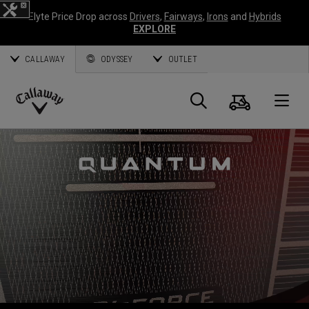
Elyte Price Drop across
Drivers
,
Fairways
,
Irons
and
Hybrids
EXPLORE
CALLAWAY
ODYSSEY
OUTLET
Warenk
Suche
O
Callaway
Golf