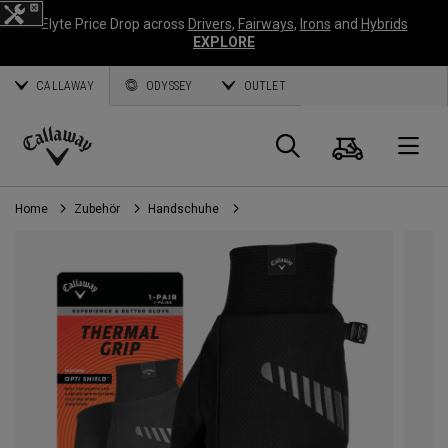
Elyte Price Drop across
Drivers
,
Fairways
,
Irons
and
Hybrids
EXPLORE
CALLAWAY
ODYSSEY
OUTLET
Warenk
Suche
O
Callaway
Golf
Home
Zubehör
Handschuhe