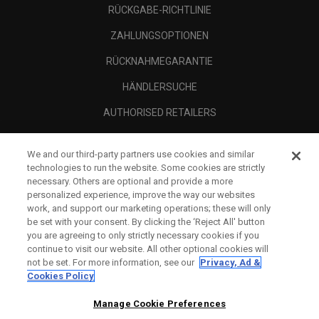
RÜCKGABE-RICHTLINIE
ZAHLUNGSOPTIONEN
RÜCKNAHMEGARANTIE
HÄNDLERSUCHE
AUTHORISED RETAILERS
SCAM AWARENESS
We and our third-party partners use cookies and similar
UNTERNEHMENSPROFIL
technologies to run the website. Some cookies are strictly
necessary. Others are optional and provide a more
RECHTLICHES-
personalized experience, improve the way our websites
work, and support our marketing operations; these will only
be set with your consent. By clicking the ‘Reject All' button
you are agreeing to only strictly necessary cookies if you
continue to visit our website. All other optional cookies will
not be set. For more information, see our
Privacy, Ad &
Cookies Policy
Manage Cookie Preferences