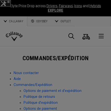
Elyte Price Drop across
Drivers
,
Fairways
,
Irons
and
Hybrids
EXPLORE
CALLAWAY
ODYSSEY
OUTLET
Panier
Recherch
O
Callaway
Golf
COMMANDES/EXPÉDITION
Nous contacter
Aide
Commandes/Expédition
Options de paiement et d’expédition
Politique de retours
Politique d'expédition
Options de paiement