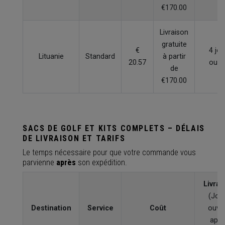
€170.00
Livraison
gratuite
€
4 jou
Lituanie
Standard
à partir
20.57
ouvr
de
€170.00
SACS DE GOLF ET KITS COMPLETS – DÉLAIS
DE LIVRAISON ET TARIFS
Le temps nécessaire pour que votre commande vous
parvienne
après
son expédition.
Livrai
(Jou
Destination
Service
Coût
ouvr
aprè