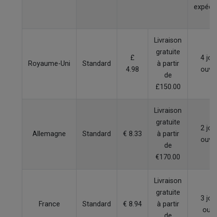
expédit
Livraison
gratuite
£
4 jou
Royaume-Uni
Standard
à partir
4.98
ouvr
de
£150.00
Livraison
gratuite
2 jou
Allemagne
Standard
€ 8.33
à partir
ouvr
de
€170.00
Livraison
gratuite
3 jou
France
Standard
€ 8.94
à partir
ouvr
de