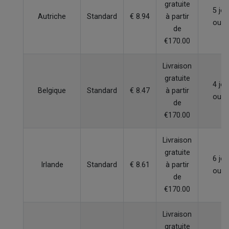
gratuite
5 jou
Autriche
Standard
€ 8.94
à partir
ouvr
de
€170.00
Livraison
gratuite
4 jou
Belgique
Standard
€ 8.47
à partir
ouvr
de
€170.00
Livraison
gratuite
6 jou
Irlande
Standard
€ 8.61
à partir
ouvr
de
€170.00
Livraison
gratuite