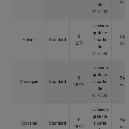
ouvr
de
€170.00
Livraison
gratuite
€
6 jou
Finland
Standard
à partir
12.71
ouvr
de
€170.00
Livraison
gratuite
€
5 jou
Slovaquie
Standard
à partir
18.96
ouvr
de
€170.00
Livraison
gratuite
€
4 jou
Slovénie
Standard
à partir
18.91
ouvr