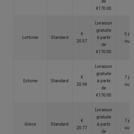
de
€170.00
Livraison
gratuite
€
5 jou
Lettonie
Standard
à partir
20.57
ouvr
de
€170.00
Livraison
gratuite
€
7 jou
Estonie
Standard
à partir
20.94
ouvr
de
€170.00
Livraison
gratuite
€
7 jou
Grèce
Standard
à partir
20.77
ouvr
de