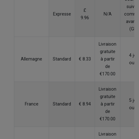
suivan
£
Expresse
N/A
comma
9.96
avant
(GM
Livraison
gratuite
4 jou
Allemagne
Standard
€ 8.33
à partir
ouvr
de
€170.00
Livraison
gratuite
5 jou
France
Standard
€ 8.94
à partir
ouvr
de
€170.00
Livraison