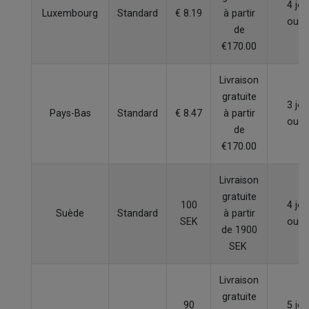
4 jou
Luxembourg
Standard
€ 8.19
à partir
ouvr
de
€170.00
Livraison
gratuite
3 jou
Pays-Bas
Standard
€ 8.47
à partir
ouvr
de
€170.00
Livraison
gratuite
100
4 jou
Suède
Standard
à partir
SEK
ouvr
de 1900
SEK
Livraison
gratuite
90
5 jou