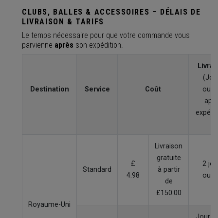
CLUBS, BALLES & ACCESSOIRES – DÉLAIS DE
LIVRAISON & TARIFS
Le temps nécessaire pour que votre commande vous
parvienne
après
son expédition.
Livrai
(Jou
Destination
Service
Coût
ouvr
apr
expédit
Livraison
gratuite
£
2 jou
Standard
à partir
4.98
ouvr
de
£150.00
Royaume-Uni
Jour o