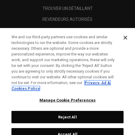
TROUVER UN DÉTAILLANT
REVENDEURS AUTORISÉS
SCAM AWARENESS
We and our third-party partners use cookies and similar
A PROPOS
technologies to run the website. Some cookies are strictly
necessary. Others are optional and provide a more
MENTIONS LÉGALES
personalized experience, improve the way our websites
work, and support our marketing operations; these will only
be set with your consent. By clicking the ‘Reject All' button
you are agreeing to only strictly necessary cookies if you
continue to visit our website. All other optional cookies will
not be set. For more information, see our
Privacy, Ad &
Cookies Policy
Manage Cookie Preferences
Reject All
©
2026
Topgolf Callaway Brands.
Accept All