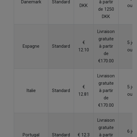
Danemark
Standard
à partir
DKK
ouvr
de 1250
DKK
Livraison
gratuite
€
5 jou
Espagne
Standard
à partir
12.10
ouvr
de
€170.00
Livraison
gratuite
€
5 jou
Italie
Standard
à partir
12.81
ouvr
de
€170.00
Livraison
gratuite
6 jou
Portugal
Standard
€ 12.3
à partir