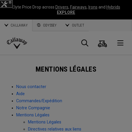
Elyte Price Drop across
Drivers
,
Fairways
,
Irons
and
Hybrids
EXPLORE
CALLAWAY
ODYSSEY
OUTLET
Panier
Recherch
O
Callaway
Golf
MENTIONS LÉGALES
Nous contacter
Aide
Commandes/Expédition
Notre Compagnie
Mentions Légales
Mentions Légales
Directives relatives aux liens