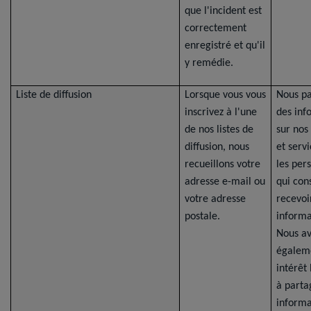
que l'incident est
correctement
enregistré et qu'il
y remédie.
Liste de diffusion
Lorsque vous vous
Nous p
inscrivez à l'une
des inf
de nos listes de
sur nos
diffusion, nous
et serv
recueillons votre
les per
adresse e-mail ou
qui con
votre adresse
recevoi
postale.
informa
Nous a
égalem
intérêt
à parta
informa