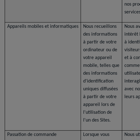
nos pro
services
Appareils mobiles et informatiques
Nous recueillons
Nous a
des informations
intérêt
à partir de votre
à identi
ordinateur ou de
visiteu
votre appareil
et à c
mobile, telles que
commen
des informations
utilisat
d'identification
interag
uniques diffusées
avec no
à partir de votre
leurs ap
appareil lors de
l'utilisation de
l'un des Sites.
Passation de commande
Lorsque vous
Nous ut