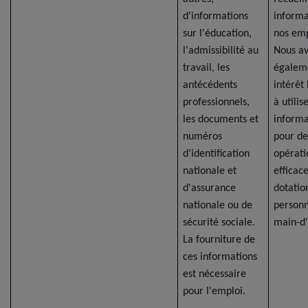
d'informations
informa
sur l'éducation,
nos emp
l'admissibilité au
Nous a
travail, les
égalem
antécédents
intérêt
professionnels,
à utilis
les documents et
informa
numéros
pour de
d'identification
opérati
nationale et
efficac
d'assurance
dotatio
nationale ou de
personn
sécurité sociale.
main-d
La fourniture de
ces informations
est nécessaire
pour l'emploi.