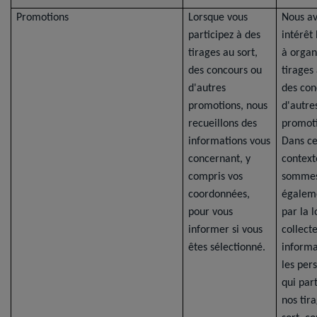
Promotions
Lorsque vous
Nous a
participez à des
intérêt
tirages au sort,
à organ
des concours ou
tirages 
d'autres
des con
promotions, nous
d'autre
recueillons des
promoti
informations vous
Dans ce
concernant, y
context
compris vos
somme
coordonnées,
égalem
pour vous
par la l
informer si vous
collect
êtes sélectionné.
informa
les per
qui par
nos tir