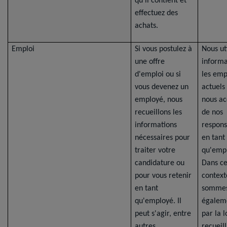
qu'il contient et
effectuez des
achats.
Emploi
Si vous postulez à
Nous uti
une offre
informa
d'emploi ou si
les emp
vous devenez un
actuels
employé, nous
nous ac
recueillons les
de nos
informations
respons
nécessaires pour
en tant
traiter votre
qu'empl
candidature ou
Dans ce
pour vous retenir
context
en tant
somme
qu'employé. Il
égalem
peut s'agir, entre
par la l
autres,
recueill