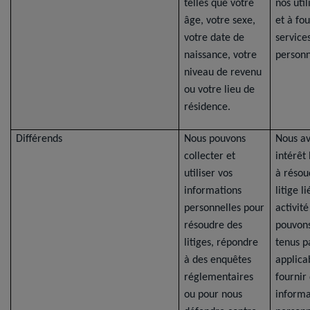
telles que votre
nos util
âge, votre sexe,
et à fou
votre date de
service
naissance, votre
personn
niveau de revenu
ou votre lieu de
résidence.
Différends
Nous pouvons
Nous a
collecter et
intérêt
utiliser vos
à résou
informations
litige l
personnelles pour
activité
résoudre des
pouvons
litiges, répondre
tenus pa
à des enquêtes
applica
réglementaires
fournir
ou pour nous
informa