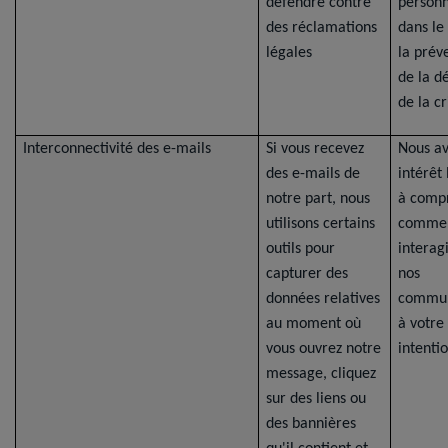
défendre contre
personn
des réclamations
dans le
légales
la prév
de la d
de la cr
Interconnectivité des e-mails
Si vous recevez
Nous a
des e-mails de
intérêt
notre part, nous
à comp
utilisons certains
commen
outils pour
interag
capturer des
nos
données relatives
commun
au moment où
à votre
vous ouvrez notre
intentio
message, cliquez
sur des liens ou
des bannières