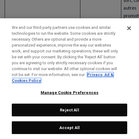
sort, c
autres
promoti
We and our third-party partners use cookies and similar
Recherche et analytique
Nous utilisons les
Nous a
technologies to run the website. Some cookies are strictly
informations
intérêt
necessary. Others are optional and provide a more
personalized experience, improve the way our websites
personnelles que
à analy
work, and support our marketing operations; these will only
vous fournissez
compor
be set with your consent. By clicking the ‘Reject All' button
pour effectuer
et les 
you are agreeing to only strictly necessary cookies if you
continue to visit our website. All other optional cookies will
des recherches et
des clie
not be set. For more information, see our
Privacy, Ad &
des analyses et
visiteur
Cookies Policy
pour mesurer
nous ai
l'efficacité de nos
dévelo
Manage Cookie Preferences
efforts de
nouvea
marketing en
produit
Reject All
ligne et hors ligne
services
et pour
amélior
Accept All
développer des
expéri