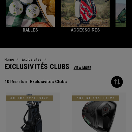
BALLES
ACCESSOIRES
T
Home
Exclusivités
EXCLUSIVITÉS CLUBS
VIEW MORE
10
Results in
Exclusivités Clubs
ONLINE EXCLUSIVE
ONLINE EXCLUSIVE