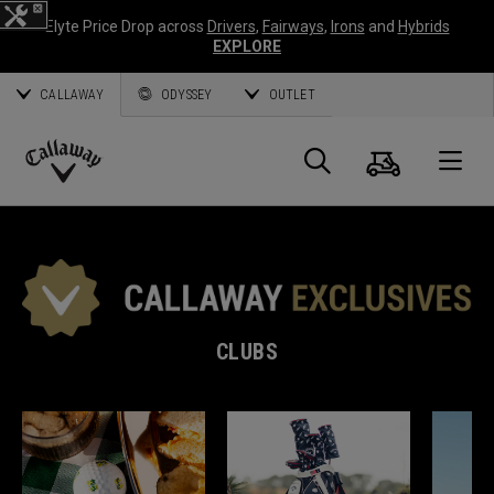
Elyte Price Drop across
Drivers
,
Fairways
,
Irons
and
Hybrids
EXPLORE
CALLAWAY
ODYSSEY
OUTLET
Panier
Recherch
O
Callaway
Golf
CLUBS