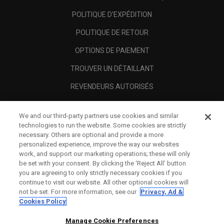
POLITIQUE D'EXPÉDITION
POLITIQUE DE RETOUR
OPTIONS DE PAIEMENT
TROUVER UN DÉTAILLANT
REVENDEURS AUTORISÉS
SCAM AWARENESS
We and our third-party partners use cookies and similar
A PROPOS
technologies to run the website. Some cookies are strictly
necessary. Others are optional and provide a more
MENTIONS LÉGALES
personalized experience, improve the way our websites
work, and support our marketing operations; these will only
be set with your consent. By clicking the ‘Reject All' button
you are agreeing to only strictly necessary cookies if you
continue to visit our website. All other optional cookies will
not be set. For more information, see our
Privacy, Ad &
Cookies Policy
Manage Cookie Preferences