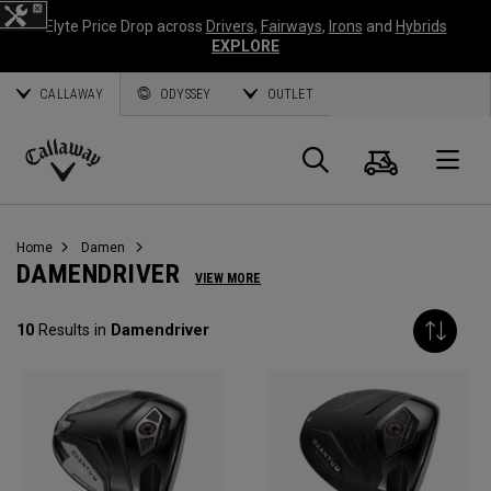
Elyte Price Drop across
Drivers
,
Fairways
,
Irons
and
Hybrids
EXPLORE
CALLAWAY
ODYSSEY
OUTLET
Warenk
Suche
O
Callaway
Golf
Home
Damen
DAMENDRIVER
VIEW MORE
10
Results in
Damendriver